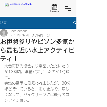
Reserve
記事
rocarocaodai
2021年7月9日
読了時間: 1分
お伊勢参りやビソン多気か
ら最も近い水上アクティビ
ティ！
大台町観光協会より電話いただいたの
が12時頃。準備が完了したのが1時過
ぎ。
突然の雷雨に見舞われましたが、30分
ほど待っていると、雨が止んで、涼し
くなって、バイクサップには最高のコ
ンディション。