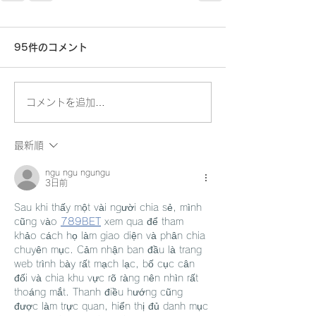
95件のコメント
コメントを追加…
最新順
ngu ngu ngungu
3日前
Sau khi thấy một vài người chia sẻ, mình 
cũng vào 
789BET
 xem qua để tham 
khảo cách họ làm giao diện và phân chia 
chuyên mục. Cảm nhận ban đầu là trang 
web trình bày rất mạch lạc, bố cục cân 
đối và chia khu vực rõ ràng nên nhìn rất 
thoáng mắt. Thanh điều hướng cũng 
được làm trực quan, hiển thị đủ danh mục 