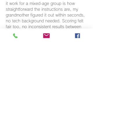
it work for a mixed-age group is how 
straightforward the instructions are, my 
grandmother figured it out within seconds, 
no tech background needed. Scoring felt 
fair too, no inconsistent results between 
different phones and laptops we tried. 
Small, low-stakes fun that's hard to find 
these days when most…
もっと見る
いいね！
返信
もっとコメントを表示