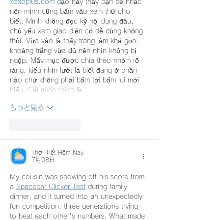
xosoplus.com
 dạo này thấy bạn bè nhắc 
nên mình cũng bấm vào xem thử cho 
biết. Mình không đọc kỹ nội dung đâu, 
chủ yếu xem giao diện có dễ dùng không 
thôi. Vừa vào là thấy trang làm khá gọn, 
khoảng trắng vừa đủ nên nhìn không bị 
ngộp. Mấy mục được chia theo nhóm rõ 
ràng, kiểu nhìn lướt là biết đang ở phần 
nào chứ không phải bấm tới bấm lui mới 
hiểu. Cái mình thích là…
もっと見る
いいね！
返信
Thời Tiết Hôm Nay
7月08日
My cousin was showing off his score from 
a 
Spacebar Clicker Test
 during family 
dinner, and it turned into an unexpectedly 
fun competition, three generations trying 
to beat each other's numbers. What made 