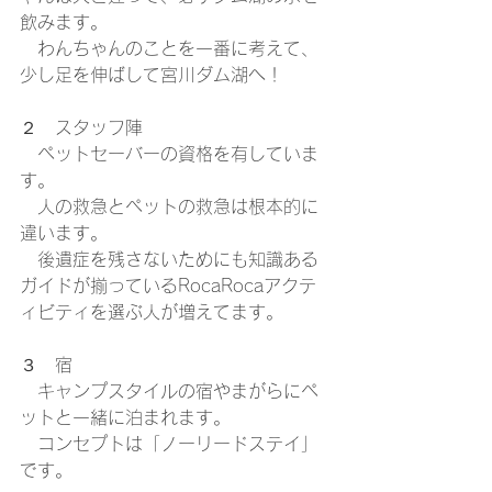
飲みます。
　わんちゃんのことを一番に考えて、
少し足を伸ばして宮川ダム湖へ！
２　スタッフ陣
　ペットセーバーの資格を有していま
す。
　人の救急とペットの救急は根本的に
違います。
　後遺症を残さないためにも知識ある
ガイドが揃っているRocaRocaアクテ
ィビティを選ぶ人が増えてます。
３　宿
　キャンプスタイルの宿やまがらにペ
ットと一緒に泊まれます。
　コンセプトは「ノーリードステイ」
です。