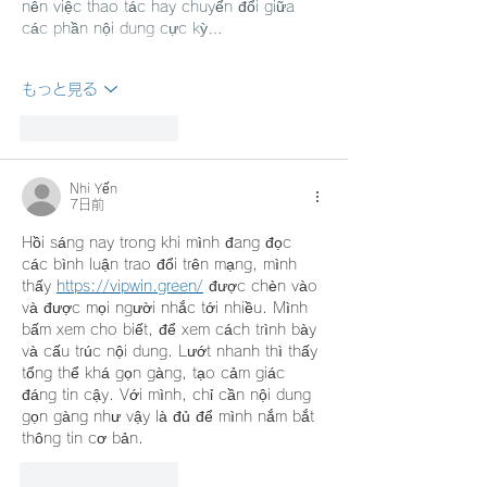
nên việc thao tác hay chuyển đổi giữa 
các phần nội dung cực kỳ…
もっと見る
いいね！
返信
Nhi Yến
7日前
Hồi sáng nay trong khi mình đang đọc 
các bình luận trao đổi trên mạng, mình 
thấy 
https://vipwin.green/
 được chèn vào 
và được mọi người nhắc tới nhiều. Mình 
bấm xem cho biết, để xem cách trình bày 
và cấu trúc nội dung. Lướt nhanh thì thấy 
tổng thể khá gọn gàng, tạo cảm giác 
đáng tin cậy. Với mình, chỉ cần nội dung 
gọn gàng như vậy là đủ để mình nắm bắt 
thông tin cơ bản.
いいね！
返信