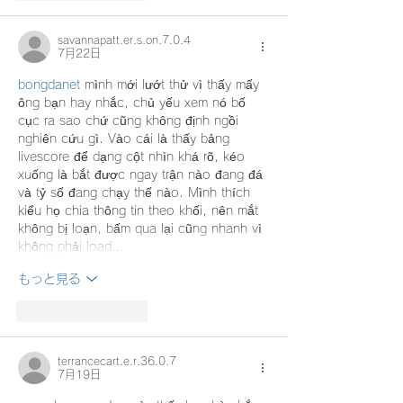
savannapatt.er.s.on.7.0.4
7月22日
bongdanet
 mình mới lướt thử vì thấy mấy 
ông bạn hay nhắc, chủ yếu xem nó bố 
cục ra sao chứ cũng không định ngồi 
nghiên cứu gì. Vào cái là thấy bảng 
livescore để dạng cột nhìn khá rõ, kéo 
xuống là bắt được ngay trận nào đang đá 
và tỷ số đang chạy thế nào. Mình thích 
kiểu họ chia thông tin theo khối, nên mắt 
không bị loạn, bấm qua lại cũng nhanh vì 
không phải load…
もっと見る
いいね！
返信
terrancecart.e.r.36.0.7
7月19日