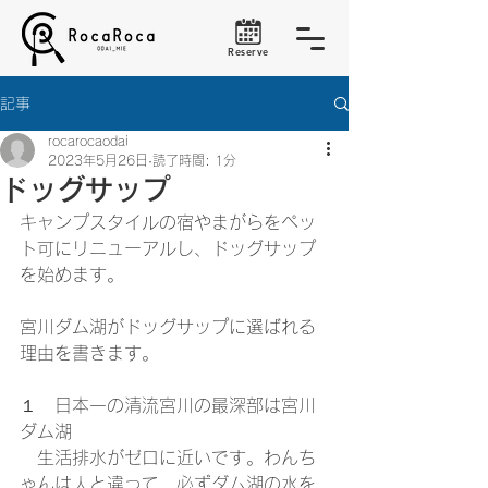
Reserve
記事
rocarocaodai
2023年5月26日
読了時間: 1分
ドッグサップ
キャンプスタイルの宿やまがらをペッ
ト可にリニューアルし、ドッグサップ
を始めます。
宮川ダム湖がドッグサップに選ばれる
理由を書きます。
１　日本一の清流宮川の最深部は宮川
ダム湖
　生活排水がゼロに近いです。わんち
ゃんは人と違って、必ずダム湖の水を